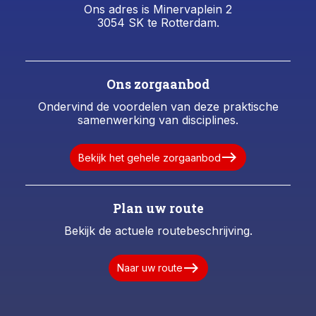
Ons adres is Minervaplein 2
3054 SK te Rotterdam.
Ons zorgaanbod
Ondervind de voordelen van deze praktische
samenwerking van disciplines.
east
Bekijk het gehele zorgaanbod
Plan uw route
Bekijk de actuele routebeschrijving.
east
Naar uw route