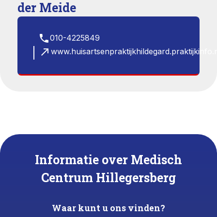
der Meide
phone
010-4225849
north_east
www.huisartsenpraktijkhildegard.praktijkinfo.n
Informatie over Medisch
Centrum Hillegersberg
Waar kunt u ons vinden?