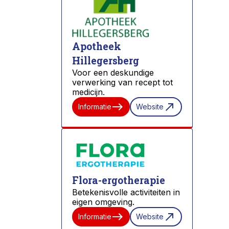
Apotheek
Hillegersberg
Voor een deskundige
verwerking van recept tot
medicijn.
east
north_east
Informatie
Website
Flora-ergotherapie
Betekenisvolle activiteiten in
eigen omgeving.
east
north_east
Informatie
Website