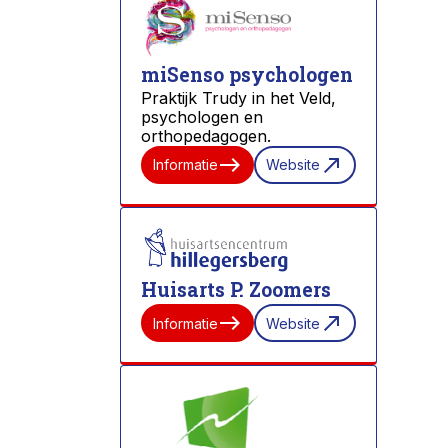
miSenso psychologen
Praktijk Trudy in het Veld,
psychologen en
orthopedagogen.
east
north_east
Informatie
Website
Huisarts P. Zoomers
east
north_east
Informatie
Website