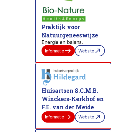
Praktijk voor
Natuurgeneeswijze
Energie en balans.
east
north_east
Informatie
Website
Huisartsen S.C.M.B.
Winckers-Kerkhof en
F.E. van der Meide
east
north_east
Informatie
Website