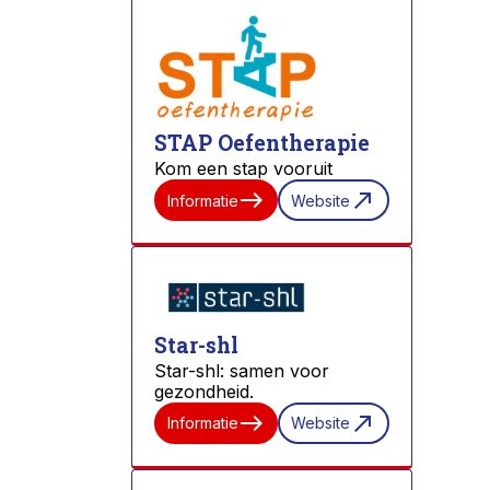
STAP Oefentherapie
Kom een stap vooruit
east
north_east
Informatie
Website
Star-shl
Star-shl: samen voor
gezondheid.
east
north_east
Informatie
Website