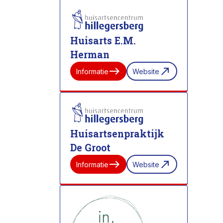
Huisarts E.M.
Herman
east
north_east
Informatie
Website
Huisartsenpraktijk
De Groot
east
north_east
Informatie
Website