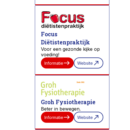
Focus
Diëtistenpraktijk
Voor een gezonde kijke op
voeding!
east
north_east
Informatie
Website
Groh Fysiotherapie
Beter in bewegen.
east
north_east
Informatie
Website