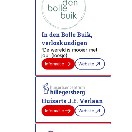
In den Bolle Buik,
verloskundigen
'De wereld is mooier met
jou' (loesje).
east
north_east
Informatie
Website
Huisarts J.E. Verlaan
east
north_east
Informatie
Website