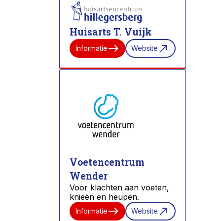
Huisarts T. Vuijk
east
north_east
Informatie
Website
Voetencentrum
Wender
Voor klachten aan voeten,
knieën en heupen.
east
north_east
Informatie
Website