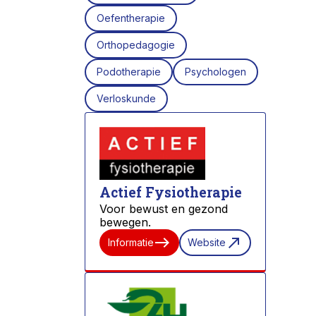
Oefentherapie
Orthopedagogie
Podotherapie
Psychologen
Verloskunde
Actief Fysiotherapie
Voor bewust en gezond
bewegen.
east
north_east
Informatie
Website