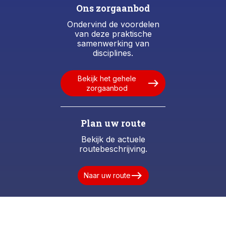
Ons zorgaanbod
Ondervind de voordelen
van deze praktische
samenwerking van
disciplines.
Bekijk het gehele
east
zorgaanbod
Plan uw route
Bekijk de actuele
routebeschrijving.
east
Naar uw route