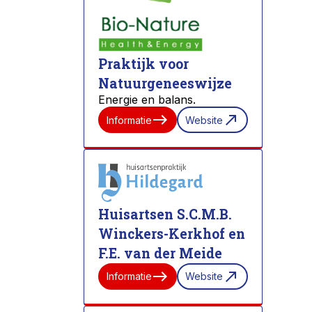
Praktijk voor
Natuurgeneeswijze
Energie en balans.
east
north_east
Informatie
Website
Huisartsen S.C.M.B.
Winckers-Kerkhof en
F.E. van der Meide
east
north_east
Informatie
Website