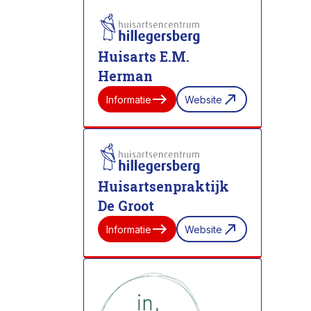
Huisarts E.M.
Herman
east
north_east
Informatie
Website
Huisartsenpraktijk
De Groot
east
north_east
Informatie
Website