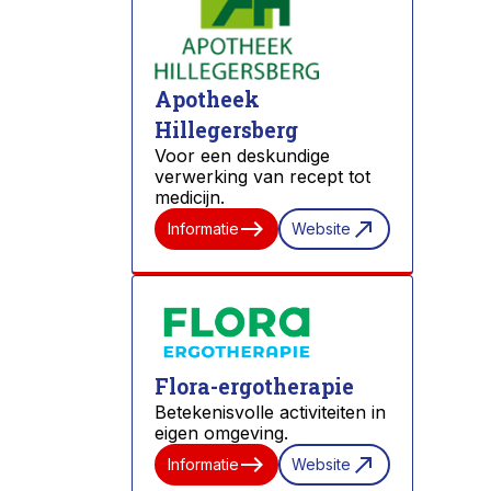
Apotheek
Hillegersberg
Voor een deskundige
verwerking van recept tot
medicijn.
east
north_east
Informatie
Website
Flora-ergotherapie
Betekenisvolle activiteiten in
eigen omgeving.
east
north_east
Informatie
Website