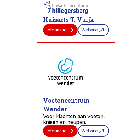
Huisarts T. Vuijk
east
north_east
Informatie
Website
Voetencentrum
Wender
Voor klachten aan voeten,
knieën en heupen.
east
north_east
Informatie
Website