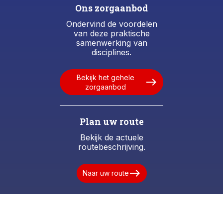
Ons zorgaanbod
Ondervind de voordelen
van deze praktische
samenwerking van
disciplines.
Bekijk het gehele
east
zorgaanbod
Plan uw route
Bekijk de actuele
routebeschrijving.
east
Naar uw route