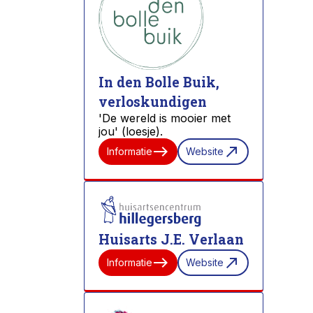
In den Bolle Buik,
verloskundigen
'De wereld is mooier met
jou' (loesje).
east
north_east
Informatie
Website
Huisarts J.E. Verlaan
east
north_east
Informatie
Website