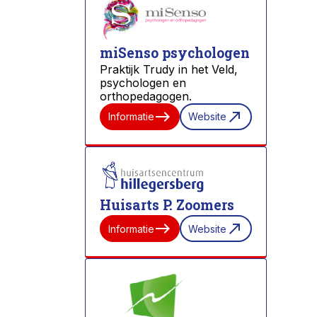
miSenso psychologen
Praktijk Trudy in het Veld,
psychologen en
orthopedagogen.
east
north_east
Informatie
Website
Huisarts P. Zoomers
east
north_east
Informatie
Website