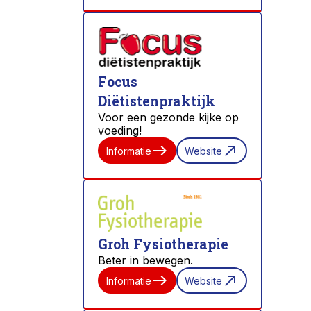
Focus
Diëtistenpraktijk
Voor een gezonde kijke op
voeding!
east
north_east
Informatie
Website
Groh Fysiotherapie
Beter in bewegen.
east
north_east
Informatie
Website