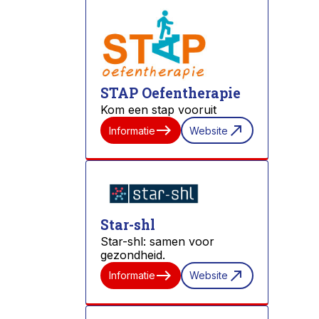
STAP Oefentherapie
Kom een stap vooruit
east
north_east
Informatie
Website
Star-shl
Star-shl: samen voor
gezondheid.
east
north_east
Informatie
Website