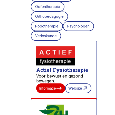
Oefentherapie
Orthopedagogie
Podotherapie
Psychologen
Verloskunde
Actief Fysiotherapie
Voor bewust en gezond
bewegen.
east
north_east
Informatie
Website